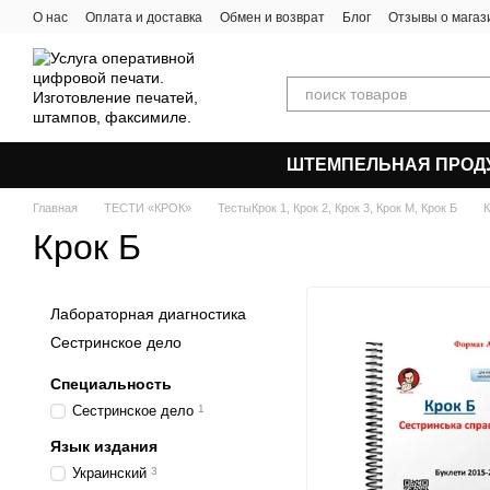
Перейти к основному контенту
О нас
Оплата и доставка
Обмен и возврат
Блог
Отзывы о магаз
ШТЕМПЕЛЬНАЯ ПРОД
Главная
ТЕСТИ «КРОК»
ТестыКрок 1, Крок 2, Крок 3, Крок М, Крок Б
К
Крок Б
Лабораторная диагностика
Сестринское дело
Специальность
Сестринское дело
1
Язык издания
Украинский
3