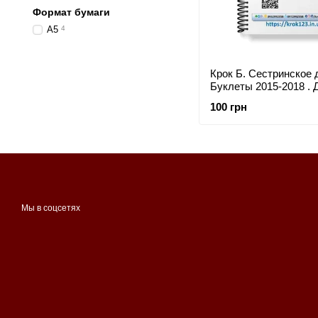
Формат бумаги
А5
4
Крок Б. Сестринское 
Буклеты 2015-2018 . 
украинцев украинояз
100 грн
Формат А5
Мы в соцсетях