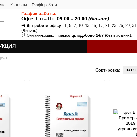
ине
Контакты
Графік роботи
График работы:
Офіс: Пн – Пт:
09:00 – 20:00
(більше)
📲 Дні роботи офісу
: 1, 5, 7, 10, 13, 15, 17, 21, 23, 26, 29, 31
(Липень)
🛒 Онлайн-кошик: працює
цілодобово 24/7
(без вихідних).
УКЦИЯ
рок Б
по по
Сортировка: