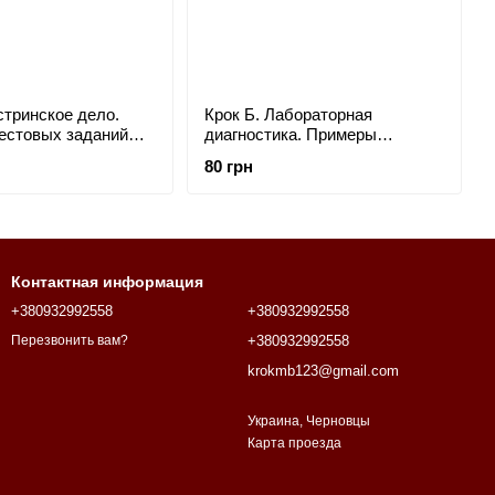
стринское дело.
Крок Б. Лабораторная
естовых заданий
диагностика. Примеры
украинцев
тестовых заданий 2019 года.
80 грн
ычных. Формат А5
Для украиноязычных
украинцев. Формат А5
Контактная информация
+380932992558
+380932992558
+380932992558
Перезвонить вам?
krokmb123@gmail.com
Украина, Черновцы
Карта проезда