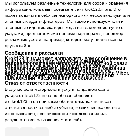
Мы используем различные технологии для сбора и хранения
информации, когда вы посещаете сайт krok123.in.ua. Это
может включать в себя запись одного или нескольких куки или
анонимных идентификаторов. Мы также используем куки и
анонимные идентификаторы, когда вы взаимодействуете с
услугами, предлагаемыми нашими партнерами, например
рекламные услуги, например, которые могут появиться на
других сайтах.
Сообщения и рассылки
Krok123.in.ua может направлять вам сообщение в
ответ на сообщение (запросы и жалобы),
направленные вами через форму обратной связи
и в процессе заказа товаров и / или услуг, при
управлении заказами, выдачи товаров, оказании
услуг. Krok123.in.ua осуществляет передачу
сообщений в виде email-писем, сообщений в Viber,
SMS-сообщений, уведомлений в мобильном
приложении, уведомлений веббраузери.
Отказ от ответственности
В случае если материалы и услуги на данном сайте
устареют,
krok123.in.ua
не обязан обновлять
их.
krok123.in.ua
при каких обстоятельствах не несет
ответственности за любые убытки, возникшие вследствие
использования, невозможности использования или
результатов использования этого сайта.