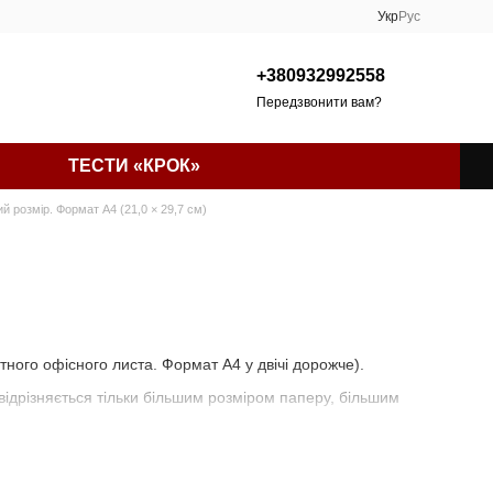
Укр
Рус
+380932992558
Передзвонити вам?
ТЕСТИ «КРОК»
й розмір. Формат А4 (21,0 × 29,7 см)
ного офісного листа. Формат А4 у двічі дорожче).
і відрізняється тільки більшим розміром паперу, більшим