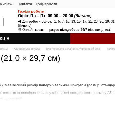
ро магазин
Контакти
Графік роботи
Графік роботи:
Офіс: Пн – Пт:
09:00 – 20:00
(більше)
📲 Дні роботи офісу
: 1, 5, 7, 10, 13, 15, 17, 21, 23, 26, 29, 31
(Липень)
🛒 Онлайн-кошик: працює
цілодобово 24/7
(без вихідних).
КЦІЯ
Крок М
Акушерська справа
Для громадян України на українській мові
Велики
(21,0 × 29,7 см)
см) має великий розмір паперу з великим шрифтом (розмір стандарт
і тести та їх послідовність як у збірникові стандартного розміру А5 
ічі дорожчий!