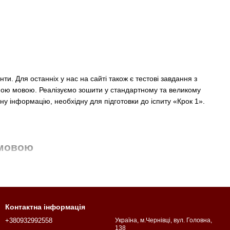
и. Для останніх у нас на сайті також є тестові завдання з
авною мовою. Реалізуємо зошити у стандартному та великому
ну інформацію, необхідну для підготовки до іспиту «Крок 1».
 мовою
ела. Ви можете бути впевненими у тому, що наші матеріали з
ти і науки України. Ми не вносимо до них жодних змін. Зошити
 подібними джерелами. Також у нас на сайті є буклети
Контактна інформація
+380932992558
Україна, м.Чернівці, вул. Головна,
138