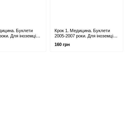
дицина. Буклети
Крок 1. Медицина. Буклети
роки. Для іноземців
2005-2007 роки. Для іноземців
них. Формат А4
україномовних. Формат А4
160 грн