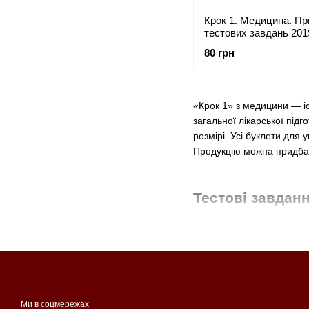
Крок 1. Медицина. П
тестових завдань 2019
Для іноземців україн
80 грн
Формат А5
«Крок 1» з медицини — іс
загальної лікарської під
розмірі. Усі буклети для
Продукцію можна придбат
Тестові завдан
Представлені на сайті зо
загальної лікарської під
для україномовних студен
російською та англійсько
Ми в соцмережах
Характерні особливості 