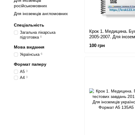
Для іноземців
російськомовних
Для іноземців англомовних
Спеціальність
Крок 1. Медицина. Бу
Загальна лікарська
2005-2007. Для інозем
підготовка
6
україномовних. Форм
100 грн
Мова видання
Українська
6
Формат паперу
А5
3
А4
3