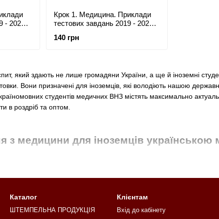
риклади
Крок 1. Медицина. Приклади
 - 2020.
тестових завдань 2019 - 2020.
омовних.
Для іноземців україномовних.
140 грн
Формат А4
пит, який здають не лише громадяни України, а ще й іноземні студент
готовки. Вони призначені для іноземців, які володіють нашою держ
 україномовних студентів медичних ВНЗ містять максимально актуаль
и в роздріб та оптом.
ня з медицини для іноземців українською
шити містять тестові завдання з медицини, узяті з офіційного джер
готовки відповідають інформації, що публікується Міністерством осві
тів, призначені для іноземців, які не відчувають проблем у роботі з
Каталог
Клієнтам
ю.
ШТЕМПЕЛЬНА ПРОДУКЦІЯ
Вхід до кабінету
наших зошитів з тестовими завданнями з медицини: