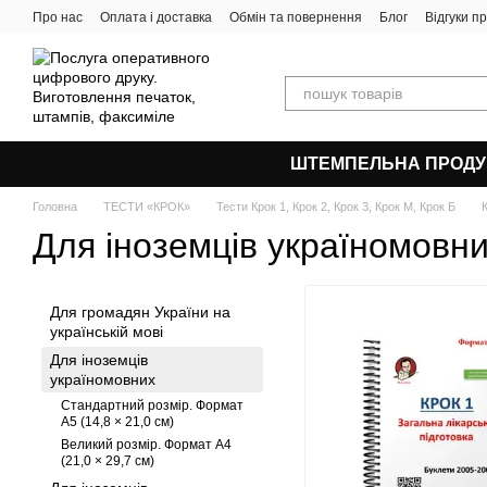
Перейти до основного контенту
Про нас
Оплата і доставка
Обмін та повернення
Блог
Відгуки п
ШТЕМПЕЛЬНА ПРОДУ
Головна
ТЕСТИ «КРОК»
Тести Крок 1, Крок 2, Крок 3, Крок М, Крок Б
Для іноземців україномовн
Для громадян України на
українській мові
Для іноземців
україномовних
Стандартний розмір. Формат
А5 (14,8 × 21,0 см)
Великий розмір. Формат А4
(21,0 × 29,7 см)