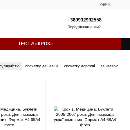
Укр
Рус
+380932992558
Передзвонити вам?
ТЕСТИ «КРОК»
опулярністю
спочатку дешевше
спочатку дорожчі
за назвою