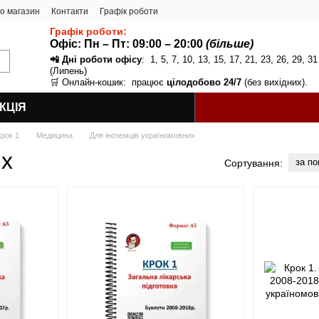
ро магазин
Контакти
Графік роботи
Графік роботи:
Офіс: Пн – Пт:
09:00 – 20:00
(більше)
📲 Дні роботи офісу
: 1, 5, 7, 10, 13, 15, 17, 21, 23, 26, 29, 31
(Липень)
🛒 Онлайн-кошик: працює
цілодобово 24/7
(без вихідних).
КЦІЯ
Крок 1
Медицина
Для іноземців україномовних
их
за п
Сортування: