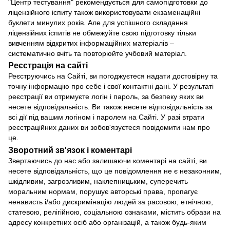
"Центр тестування" рекомендується для самопідготовки до
ліцензійного іспиту також використовувати екзаменаційні
буклети минулих років. Але для успішного складання
ліцензійних іспитів не обмежуйте свою підготовку тільки
вивченням відкритих інформаційних матеріалів –
систематично вчіть та повторюйте учбовий матеріал.
Реєстрація на сайті
Реєструючись на Сайті, ви погоджуєтеся надати достовірну та
точну інформацію про себе і свої контактні дані. У результаті
реєстрації ви отримуєте логін і пароль, за безпеку яких ви
несете відповідальність. Ви також несете відповідальність за
всі дії під вашим логіном і паролем на Сайті. У разі втрати
реєстраційних даних ви зобов'язуєтеся повідомити нам про
це.
Зворотний зв'язок і коментарі
Звертаючись до нас або залишаючи коментарі на сайті, ви
несете відповідальність, що це повідомлення не є незаконним,
шкідливим, загрозливим, наклепницьким, суперечить
моральним нормам, порушує авторські права, пропагує
ненависть і/або дискримінацію людей за расовою, етнічною,
статевою, релігійною, соціальною ознаками, містить образи на
адресу конкретних осіб або організацій, а також будь-яким