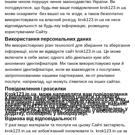
іншим чином порушує чинне законодавство України. Ви
погоджуєтеся, що будь-яке ваше повідомлення krok123.in.ua
може оскаржити без вашої на те згоди, а також безоплатно
використовувати на власний розсуд. krok123.in.ua не несе
відповідальності за будь-яку інформацію, розміщену
користувачами Сайту.
Використання персональних даних
Ми використовуємо різні технології для збирання та зберігання
інформації, коли ви відвідуєте сайт krok123.in.ua. Це може
включати в себе запис одного або декількох куки або
анонімних ідентифікаторів. Ми також використовуємо куки й
анонімні ідентифікатори, коли ви взаємодієте з послугами,
запропонованими нашими партнерами, як-от рекламні
послуги, наприклад, що можуть з'явитися на інших сайтах.
Повідомлення і розсилки
Krok123.in.ua може направляти вам повідомлення
у відповідь на повідомлення (запити та скарги),
направлені вами через форму зворотного зв’язку
та в процесі замовлення товарів та/або послуг, при
управлінні замовленнями, видачі товарів, наданні
послуг. Krok123.in.ua здійснює надсилання
повідомлень у вигляді email-листів, повідомлень у
Viber, SMS-повідомлень, сповіщень у мобільному
додатку, сповіщень у веббраузері.
Відмова від відповідальності
У разі якщо матеріали та послуги на цьому Сайті застаріють,
krok123.in.ua
не зобов'язаний оновлювати їх.
krok123.in.ua
за