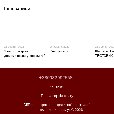
Інші записи
26 серпня 2022
26 серпня 2022
26 серпня 202
У вас і товар не
Опт/Знижки
Що таке Пр
добавляється у коризину?
ТЕСТОВИХ
+380932992558
Контакти
Повна версія сайту
DifPrint — центр оперативної поліграфії
та штемпельних послуг © 2026