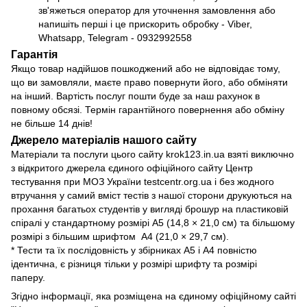
зв'яжеться оператор для уточнення замовлення або
напишіть перші і це прискорить обробку - Viber,
Whatsapp, Telegram - 0932992558
Гарантія
Якщо товар надійшов пошкоджений або не відповідає тому,
що ви замовляли, маєте право повернути його, або обміняти
на інший. Вартість послуг пошти буде за наш рахунок в
повному обсязі. Термін гарантійного повернення або обміну
не більше 14 днів!
Джерело матеріалів нашого сайту
Матеріали та послуги цього сайту krok123.in.ua взяті виключно
з відкритого джерела єдиного офіційного сайту Центр
тестування при МОЗ України
testcentr.org.ua
і без жодного
втручання у самий вміст тестів з нашої сторони друкуються на
прохання багатьох студентів у вигляді брошур на пластиковій
спіралі у стандартному розмірі А5 (14,8 × 21,0 см) та більшому
розмірі з більшим шрифтом А4 (21,0 × 29,7 см).
* Тести та їх послідовність у збірниках А5 і А4 повністю
ідентична, є різниця тільки у розмірі шрифту та розмірі
паперу.
Згідно інформації, яка розміщена на єдиному офіційному сайті