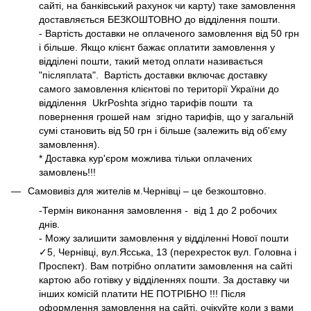
сайті, на банківський рахунок чи карту) таке замовлення
доставляється БЕЗКОШТОВНО до відділення пошти.
- Вартість доставки не оплаченого замовлення від 50 грн
і більше. Якщо клієнт бажає оплатити замовлення у
відділені пошти, такий метод оплати називається
"післяплата". Вартість доставки включає доставку
самого замовлення клієнтові по території України до
відділення UkrPoshta згідно
тарифів
пошти та
повернення грошей нам згідно
тарифів
, що у загальній
сумі становить від 50 грн і більше (залежить від об'єму
замовлення).
* Доставка кур'єром можлива тільки оплачених
замовлень!!!
Самовивіз для жителів м.Чернівці – це безкоштовно.
-Термін виконання замовлення - від 1 до 2 робочих
днів.
- Можу залишити замовлення у відділенні Нової пошти
✓5, Чернівці, вул.Ясська, 13 (перехресток вул. Головна і
Проспект). Вам потрібно оплатити замовлення на сайті
картою або готівку у відділеннях пошти. За доставку чи
інших комісій платити НЕ ПОТРІБНО !!! Після
оформлення замовлення на сайті, очікуйте коли з вами